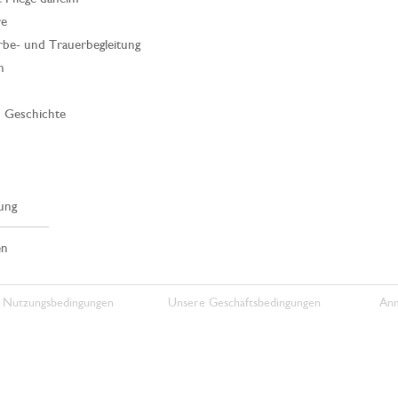
re
rbe- und Trauerbegleitung
n
| Geschichte
ung
en
 Nutzungsbedingungen
Unsere Geschäftsbedingungen
Anm