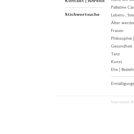
Kontakt | Anreise
Palliative Ca
Stichwortsuche
Lebens-, Ste
Älter werde
Frauen
Philosophie 
Gesundheit
Tanz
Kunst
Ehe | Bezieh
Ermäßigung
Impressum &